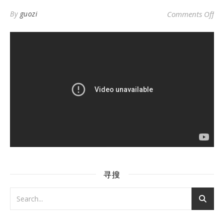
o
By
guozi
Comments Off
寻搜