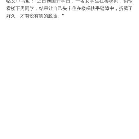
帖文中写道：“近日泰国开学日，一名女学生在楼梯间，偷偷
看楼下男同学，结果让自己头卡住在楼梯扶手缝隙中，折腾了
好久，才有说有笑的脱险。”