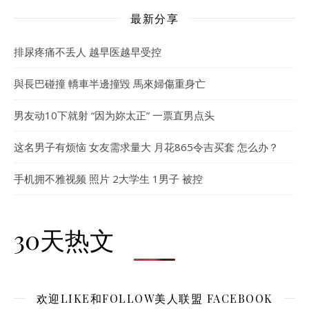
最新分享
排尿疼痛不丢人 越早医越早受控
與長巴碰撞 轎車半邊撞毀 馬來婦傷重身亡
男友动10下就射 “因为妳太正” 一票直男点头
这名男子有烦恼 女友需求量大 月花865令吉买套 怎么办？
手机拥不雅视频 照片 2大学生 1男子 被控
30天热文
欢迎LIKE和FOLLOW美人联盟 FACEBOOK