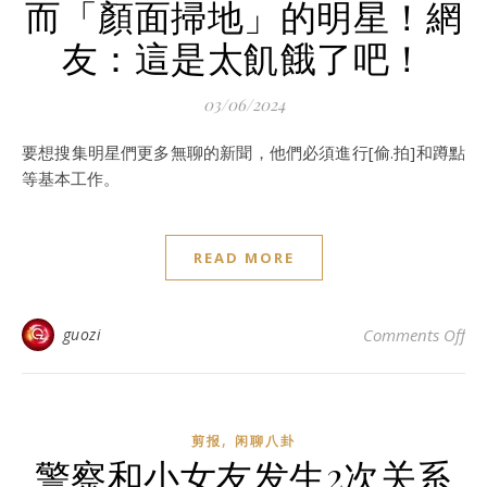
而「顏面掃地」的明星！網
友：這是太飢餓了吧！
03/06/2024
要想搜集明星們更多無聊的新聞，他們必須進行[偷.拍]和蹲點
等基本工作。
READ MORE
o
guozi
Comments Off
,
剪报
闲聊八卦
警察和小女友发生2次关系