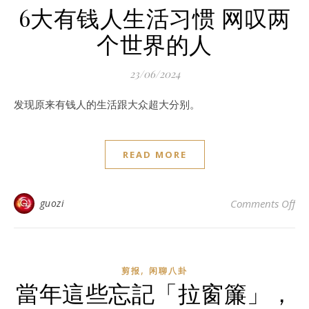
6大有钱人生活习惯 网叹两
个世界的人
23/06/2024
发现原来有钱人的生活跟大众超大分别。
READ MORE
o
guozi
Comments Off
,
剪报
闲聊八卦
當年這些忘記「拉窗簾」，