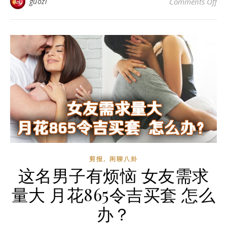
o
guozi
Comments Off
,
剪报
闲聊八卦
这名男子有烦恼 女友需求
量大 月花865令吉买套 怎么
办？