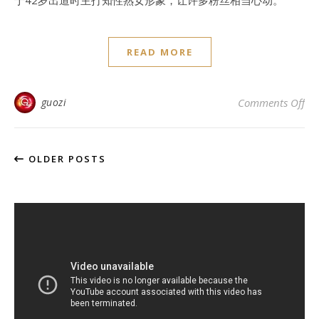
于42岁出道时主打知性熟女形象，让许多粉丝相当心动。
READ MORE
o
guozi
Comments Off
OLDER POSTS