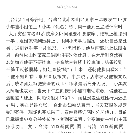
14/05/2024
（台北14日综合电）台湾台北市松山区某家三温暖发生17岁
少年遭小姐硬上！小黑（化名）称，周一他到三温暖休息时，
大厅突然有名61岁按摩女郎问她要不要按摩，结果上楼按到
一半，姐姐就骑到她身上，吓到小黑事后报案，还说自己是处
男，遇到这种事非常惊恐。 小黑指称，他从南部北上找朋友
周一前往松山区某家三温暖想要洗澡休息，在大厅时突然有一
名姐姐问他要不要按摩，接着就带往楼上按摩间，结果按到一
半裤子就被脱掉，姐姐直接“骑”了上来，还朝他胸口猛X！当
下他不知所措，事后直接报案。小黑说，店家发现他报案以
后，该名姐姐就把安全套跟卫生纸拿走后离开现场。 小黑友
人阿顺也表示，当天下午立刻接到小黑打电话求救，说他在三
温暖被人硬上，阿顺说他才17岁耶，而且没发生过性行为还是
处男，实在是很夸张。 台北市妇幼队表示，当天获报依规定
受理案件，现场也完成采证，案件将移送辖区分局侦办，目前
已掌握嫌犯身分并将传唤业者到案说明，全案朝妨害性自主罪
嫌侦办。 文：台湾TVBS新闻网 图：台湾TVBS新闻网