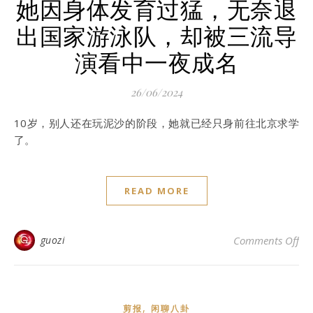
她因身体发育过猛，无奈退
出国家游泳队，却被三流导
演看中一夜成名
26/06/2024
10岁，别人还在玩泥沙的阶段，她就已经只身前往北京求学
了。
READ MORE
o
guozi
Comments Off
,
剪报
闲聊八卦