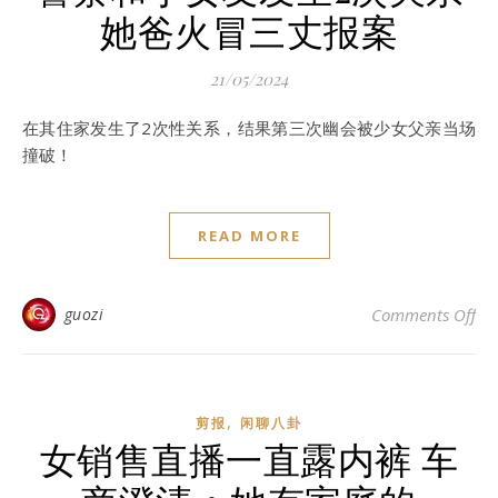
她爸火冒三丈报案
21/05/2024
在其住家发生了2次性关系，结果第三次幽会被少女父亲当场
撞破！
READ MORE
o
guozi
Comments Off
,
剪报
闲聊八卦
女销售直播一直露内裤 车