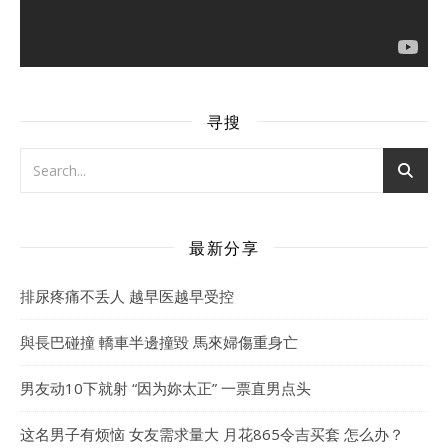
寻搜
最新分享
排尿疼痛不丢人 越早医越早受控
與長巴碰撞 轎車半邊撞毀 馬來婦傷重身亡
男友动10下就射 “因为妳太正” 一票直男点头
这名男子有烦恼 女友需求量大 月花865令吉买套 怎么办？