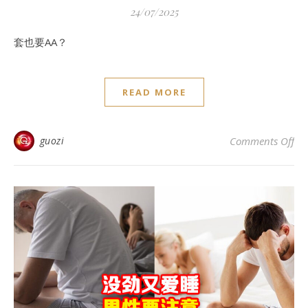
24/07/2025
套也要AA？
READ MORE
o
guozi
Comments Off