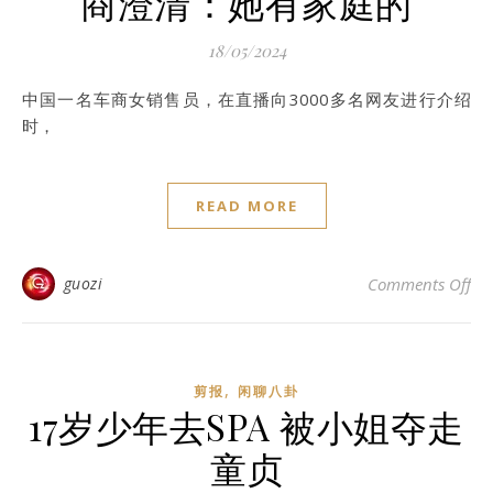
商澄清：她有家庭的
18/05/2024
中国一名车商女销售员，在直播向3000多名网友进行介绍
时，
READ MORE
o
guozi
Comments Off
,
剪报
闲聊八卦
17岁少年去SPA 被小姐夺走
童贞