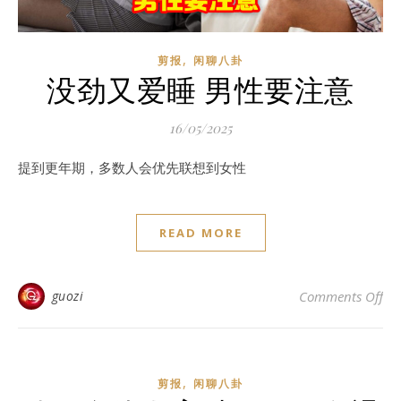
,
剪报
闲聊八卦
没劲又爱睡 男性要注意
16/05/2025
提到更年期，多数人会优先联想到女性
READ MORE
o
guozi
Comments Off
,
剪报
闲聊八卦