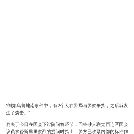
“例如乌鲁地南事件中，有2个人在警局与警察争执，之后就发
生了袭击。”
赛夫丁今日在国会下议院问答环节，回答砂人联党西连区国会
议员拿督斯里里察烈的提问时指出，警方已收紧内部的标准作