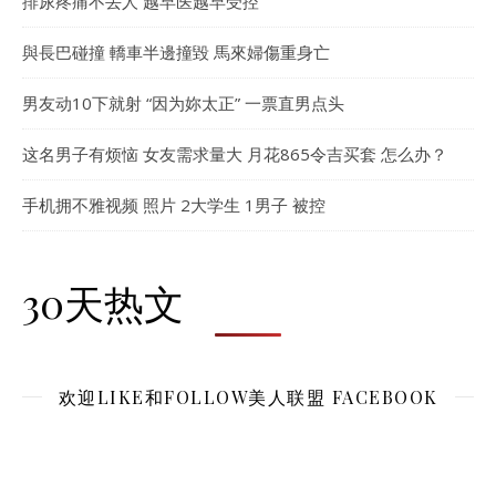
排尿疼痛不丢人 越早医越早受控
與長巴碰撞 轎車半邊撞毀 馬來婦傷重身亡
男友动10下就射 “因为妳太正” 一票直男点头
这名男子有烦恼 女友需求量大 月花865令吉买套 怎么办？
手机拥不雅视频 照片 2大学生 1男子 被控
30天热文
欢迎LIKE和FOLLOW美人联盟 FACEBOOK