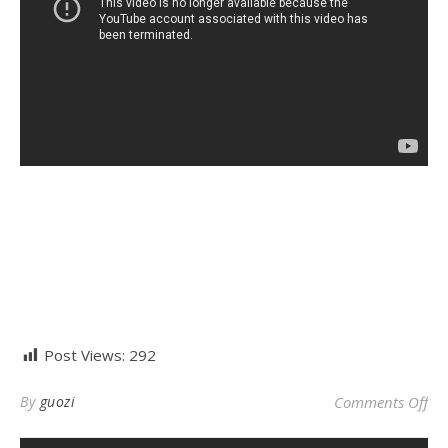
Post Views:
292
o
By
guozi
Comments Off