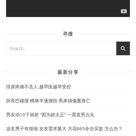
寻搜
最新分享
排尿疼痛不丢人 越早医越早受控
與長巴碰撞 轎車半邊撞毀 馬來婦傷重身亡
男友动10下就射 “因为妳太正” 一票直男点头
这名男子有烦恼 女友需求量大 月花865令吉买套 怎么办？