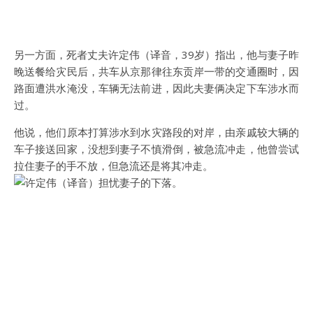
另一方面，死者丈夫许定伟（译音，39岁）指出，他与妻子昨
晚送餐给灾民后，共车从京那律往东贡岸一带的交通圈时，因
路面遭洪水淹没，车辆无法前进，因此夫妻俩决定下车涉水而
过。
他说，他们原本打算涉水到水灾路段的对岸，由亲戚较大辆的
车子接送回家，没想到妻子不慎滑倒，被急流冲走，他曾尝试
拉住妻子的手不放，但急流还是将其冲走。