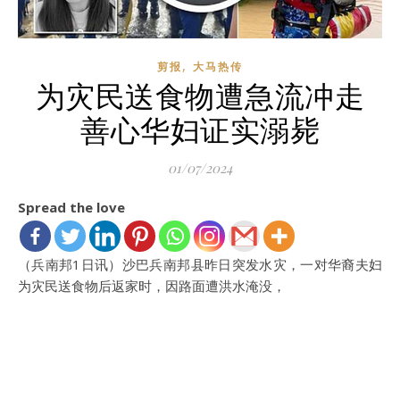
,
剪报
大马热传
为灾民送食物遭急流冲走
善心华妇证实溺毙
01/07/2024
Spread the love
（兵南邦1日讯）沙巴兵南邦县昨日突发水灾，一对华裔夫妇
为灾民送食物后返家时，因路面遭洪水淹没，