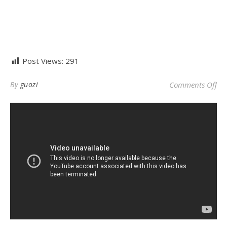
Post Views:
291
o
By
guozi
Comments Off