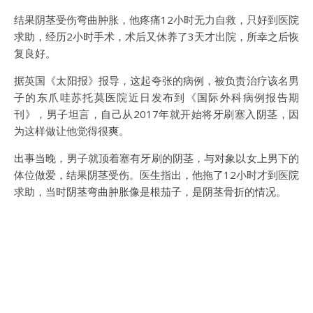
结果阴茎受伤弯曲肿胀，他疼痛12小时无力自救，只好到医院
求助，经历2小时手术，术后又休养了3天才出院，所幸之后恢
复良好。
据英国《太阳报》报导，这起夸张的病例，被负责治疗该名男
子的东爪哇苏托莫医院近日发布到《国际外科病例报告期
刊》，男子坦言，自己从2017年就开始将牙刷塞入阴茎，因
为这样做让他觉得很爽。
出事当晚，男子就顶着塞有牙刷的阴茎，与对象以女上男下的
体位做爱，结果阴茎受伤。医生指出，他拖了12小时才到医院
求助，当时阴茎弯曲肿胀像是根茄子，是阴茎骨折的情况。