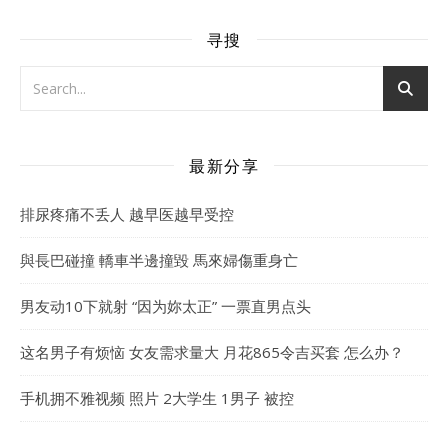
寻搜
最新分享
排尿疼痛不丢人 越早医越早受控
與長巴碰撞 轎車半邊撞毀 馬來婦傷重身亡
男友动10下就射 “因为妳太正” 一票直男点头
这名男子有烦恼 女友需求量大 月花865令吉买套 怎么办？
手机拥不雅视频 照片 2大学生 1男子 被控