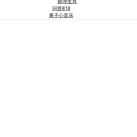
命理生肖
问答818
果子心音乐