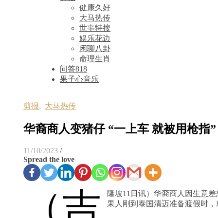
健康久好
大马热传
世事特搜
娱乐花边
闲聊八卦
命理生肖
问答818
果子心音乐
剪报
,
大马热传
华裔商人变猪仔 “一上车 就被用枪指”
11/10/2023
/
Spread the love
（吉
隆坡11日讯）华裔商人因生意
果人刚到泰国清迈准备渡假时，