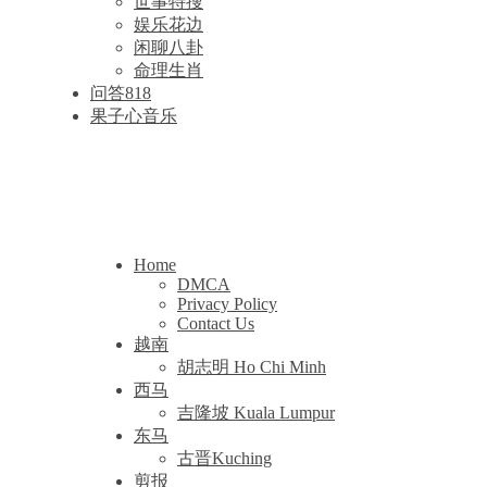
世事特搜
娱乐花边
闲聊八卦
命理生肖
问答818
果子心音乐
Home
DMCA
Privacy Policy
Contact Us
越南
胡志明 Ho Chi Minh
西马
吉隆坡 Kuala Lumpur
东马
古晋Kuching
剪报