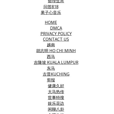
命理生肖
问答818
果子心音乐
HOME
DMCA
PRIVACY POLICY
CONTACT US
越南
胡志明 HO CHI MINH
西马
吉隆坡 KUALA LUMPUR
东马
古晋KUCHING
剪报
健康久好
大马热传
世事特搜
娱乐花边
闲聊八卦