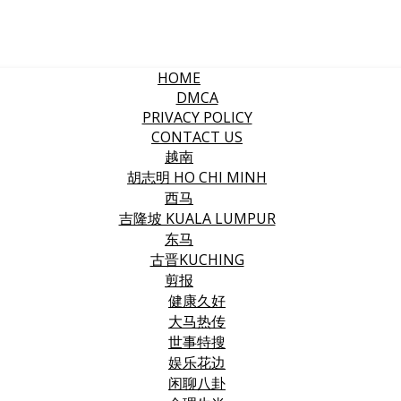
HOME
DMCA
PRIVACY POLICY
CONTACT US
越南
胡志明 HO CHI MINH
西马
吉隆坡 KUALA LUMPUR
东马
古晋KUCHING
剪报
健康久好
大马热传
世事特搜
娱乐花边
闲聊八卦