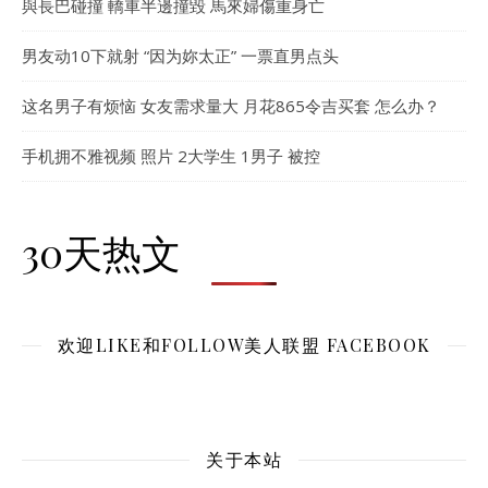
與長巴碰撞 轎車半邊撞毀 馬來婦傷重身亡
男友动10下就射 “因为妳太正” 一票直男点头
这名男子有烦恼 女友需求量大 月花865令吉买套 怎么办？
手机拥不雅视频 照片 2大学生 1男子 被控
30天热文
欢迎LIKE和FOLLOW美人联盟 FACEBOOK
关于本站