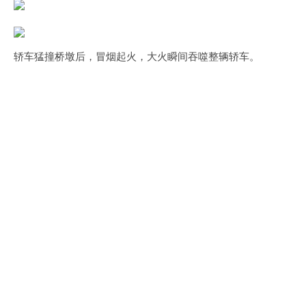
轿车猛撞桥墩后，冒烟起火，大火瞬间吞噬整辆轿车。