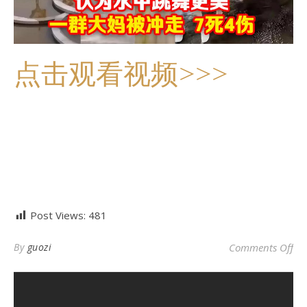
点击观看视频>>>
Post Views:
481
o
By
guozi
Comments Off