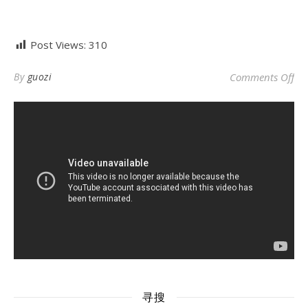
Post Views:
310
o
By
guozi
Comments Off
寻搜