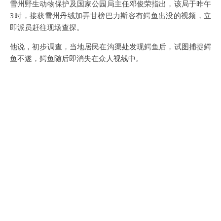
雪州野生动物保护及国家公园局主任邓俊荣指出，该局于昨午
3时，接获雪州丹绒加弄甘榜巴力斯容有鳄鱼出没的视频，立
即派员赶往现场查探。
他说，初步调查，当地居民在沟渠处发现鳄鱼后，试图捕捉鳄
鱼不遂，鳄鱼随后即消失在众人视线中。