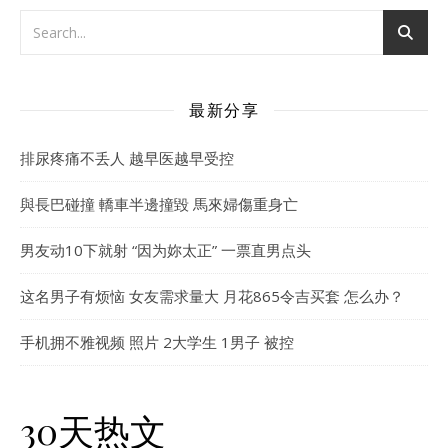
最新分享
排尿疼痛不丢人 越早医越早受控
與長巴碰撞 轎車半邊撞毀 馬來婦傷重身亡
男友动10下就射 “因为妳太正” 一票直男点头
这名男子有烦恼 女友需求量大 月花865令吉买套 怎么办？
手机拥不雅视频 照片 2大学生 1男子 被控
30天热文