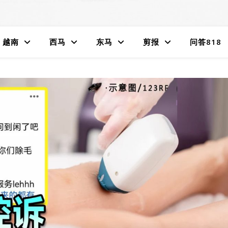
越南
西马
东马
剪报
问答818