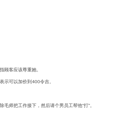
指顾客应该尊重她。
表示可以加价到400令吉。
除毛师把工作接下，然后请个男员工帮他“打”。