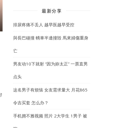
最新分享
排尿疼痛不丢人 越早医越早受控
與長巴碰撞 轎車半邊撞毀 馬來婦傷重身
亡
男友动10下就射 “因为妳太正” 一票直男
点头
这名男子有烦恼 女友需求量大 月花865
好
令吉买套 怎么办？
手机拥不雅视频 照片 2大学生 1男子 被