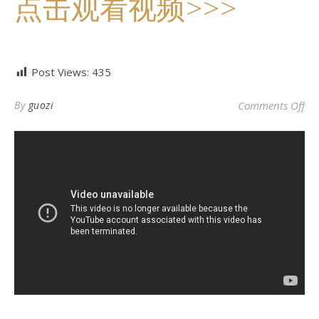
点击观看视频>>>
Post Views:
435
o
By
guozi
Comments Off