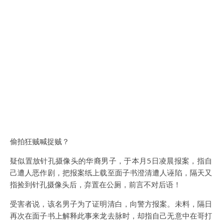
偷拍狂贼喊捉贼？
疑似置放针孔摄像头的华裔男子，于本月5日凌晨报案，指自
己遭人恶作剧，把报案纸上载至面子书澄清遭人诬陷，隔天又
指捡到针孔摄像头后，弃置在公厕，前言不对后语！
受害者说，该名男子为了证明清白，向警方报案。未料，隔日
再次在面子书上解释此事来龙去脉时，却指自己无意中在哥打