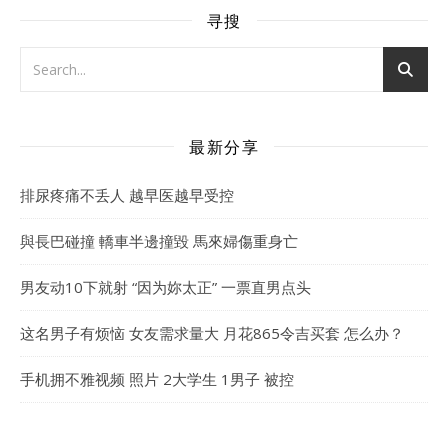
寻搜
最新分享
排尿疼痛不丢人 越早医越早受控
與長巴碰撞 轎車半邊撞毀 馬來婦傷重身亡
男友动10下就射 “因为妳太正” 一票直男点头
这名男子有烦恼 女友需求量大 月花865令吉买套 怎么办？
手机拥不雅视频 照片 2大学生 1男子 被控