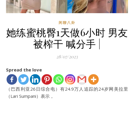
闲聊八卦
她练蜜桃臀1天做6小时 男友
被榨干 喊分手 |
28/07/2023
Spread the love
（巴西利亚26日综合电）有24.9万人追踪的24岁网美拉里
（Lari Sumpani）表示，