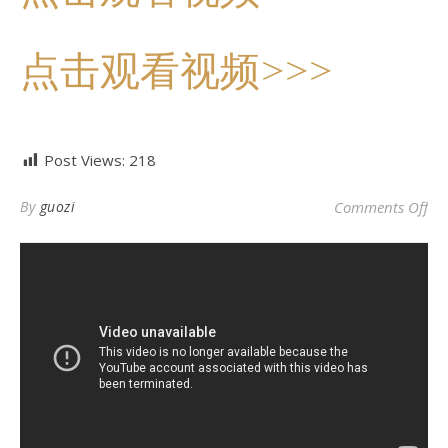
点击观看视频>>>
Post Views:
218
o
By
guozi
Comments Off