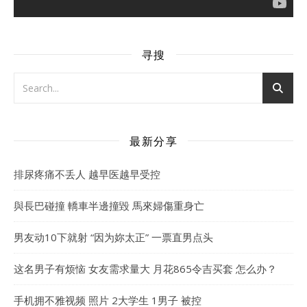
寻搜
最新分享
排尿疼痛不丢人 越早医越早受控
與長巴碰撞 轎車半邊撞毀 馬來婦傷重身亡
男友动10下就射 “因为妳太正” 一票直男点头
这名男子有烦恼 女友需求量大 月花865令吉买套 怎么办？
手机拥不雅视频 照片 2大学生 1男子 被控